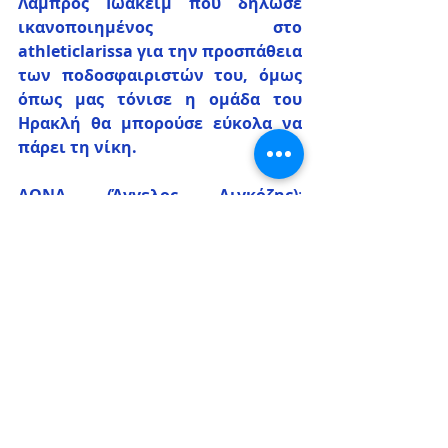
Λάμπρος Ιωακείμ που δήλωσε 
ικανοποιημένος στο 
athleticlarissa για την προσπάθεια 
των ποδοσφαιριστών του, όμως 
όπως μας τόνισε η ομάδα του 
Ηρακλή θα μπορούσε εύκολα να 
πάρει τη νίκη.
ΑΟΝΑ (Άγγελος Διγκόζης)
: 
Ντουμάνης, Στασινόπουλος, 
Αρκούδας, Τσούπρος, Καραμπάς, 
Κωνσταντίνου, Ντελέκος, Παπαδάκης 
(77΄Εσκουρέντο), Σταματάκος, 
Χατζηστάμου, Ζιγκερίδης (77΄ 
Μεγάλος).
Ηρακλής Λάρισας (Χρήστος 
Χατζηλιάδης-Θάνος 
Τριανταφυλλόπουλος)
: 