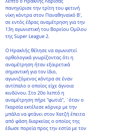
λεπτό ο Ηρακλής Λάρισας 
πανηγύρισε την τρίτη του φετινή 
νίκη κόντρα στον Παναθηναϊκό Β', 
σε εντός έδρας αναμέτρηση για την 
13η αγωνιστική του Βορείου Ομίλου 
της Super League 2. 
Ο Ηρακλής θέλησε να αγωνιστεί 
ορθολογικά γνωρίζοντας ότι η 
αναμέτρηση ήταν εξαιρετικά 
σημαντική για τον ίδιο, 
αγωνιζόμενος κόντρα σε έναν 
αντίπαλο ο οποίος είχε άγνοια 
κινδύνου. Στο 20ο λεπτό η 
αναμέτρηση πήρε "φωτιά", ´όταν ο 
Γκαρσία εκτέλεσε κόρνερ με την 
μπάλα να φτάνει στον Χατζή έπειτα 
από φάση διαρκείας ο οποίος της 
έδωσε πορεία προς την εστία με τον 