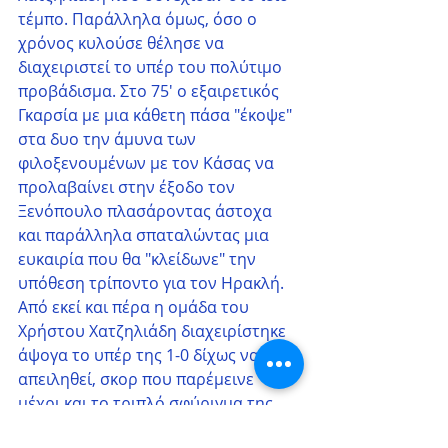
τέμπο. Παράλληλα όμως, όσο ο 
χρόνος κυλούσε θέλησε να 
διαχειριστεί το υπέρ του πολύτιμο 
προβάδισμα. Στο 75' ο εξαιρετικός 
Γκαρσία με μια κάθετη πάσα "έκοψε" 
στα δυο την άμυνα των 
φιλοξενουμένων με τον Κάσας να 
προλαβαίνει στην έξοδο τον 
Ξενόπουλο πλασάροντας άστοχα 
και παράλληλα σπαταλώντας μια 
ευκαιρία που θα "κλείδωνε" την 
υπόθεση τρίποντο για τον Ηρακλή. 
Από εκεί και πέρα η ομάδα του 
Χρήστου Χατζηλιάδη διαχειρίστηκε 
άψογα το υπέρ της 1-0 δίχως να 
απειληθεί, σκορ που παρέμεινε 
μέχρι και το τριπλό σφύριγμα της 
λήξης, με τον Ηρακλή να 