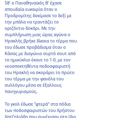
58' ο Παναθηναϊκός Β' έχασε 
σπουδαία ευκαιρία όταν ο 
Προδρομίτης δοκίμασε το δεξί με 
την μπάλα να τραντάζει το 
οριζόντιο δοκάρι. Με την 
συμπλήρωση μιας ώρας αγώνα ο 
Ηρακλής βρήκε δίκαια το τέρμα που 
του έδωσε προβάδισμα όταν ο 
Κάσας με διαγώνιο συρτό σουτ από 
το ημικύκλιο έκανε το 1-0, με τον 
νεοαποκτηθέντα ποδοσφαιριστή 
του Ηρακλή να σκοράρει το πρώτο 
του τέρμα με την φανέλα του 
συλλόγου μέσα σε έξαλλους 
πανηγυρισμούς. 
Το γκολ έδωσε "φτερά" στα πόδια 
των ποδοσφαιριστών του Χρήστου 
Χατζηλιάδη που συνέχισαν στο ίδιο 