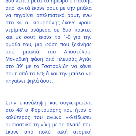
Δυο λεπτά μετά το ημίωρο ο Πατσής 
από κοντά έκανε σουτ με την μπάλα 
να πηγαίνει απελπιστικά άουτ, ενώ 
στο 34' ο Γκιουρσάνης έκανε ωραία 
ντρίμπλα ανάμεσα σε δυο παίκτες 
και με σουτ έκανε το 1-0 για την 
ομάδα του, μια φάση που ξεκίνησε 
από μπαλιά του Αποστόλου. 
Μοναδική φάση από πλευράς Αγιάς 
στο 39' με το Τσατσαλίδη να κάνει 
σουτ από τα δεξιά και την μπάλα να 
πηγαίνει ψηλά άουτ.
Στην επανάληψη και συγκεκριμένα 
στο 48’ ο Φορτομάρης που ήταν ο 
καλύτερος του αγώνα «κλείδωσε» 
ουσιαστικά τη νίκη με το πλασέ που 
έκανε από πολύ καλή ατομική 