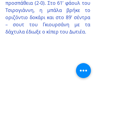
προσπάθεια (2-0). Στο 61’ φάουλ του 
Τσιρογιάννη, η μπάλα βρήκε το 
οριζόντιο δοκάρι και στο 89’ σέντρα 
– σουτ του Γκιουρσάνη με τα 
δάχτυλα έδιωξε ο κίπερ του Δωτιέα.
Ηρακλής Λάρισας (Γιάννης 
Τσακμακίδης)
: Αναστασίου, Πατσής, 
Φορτομάρης, Παπαμάνος, Μόσχος, 
Μπάμης, Γιαννακόπουλος, 