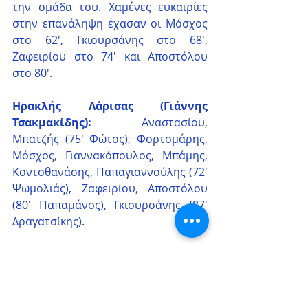
την ομάδα του. Χαμένες ευκαιρίες 
στην επανάληψη έχασαν οι Μόσχος 
στο 62', Γκιουρσάνης στο 68', 
Ζαφειρίου στο 74' και Αποστόλου 
στο 80'.
Ηρακλής Λάρισας (Γιάννης 
Τσακμακίδης):
 Αναστασίου, 
Μπατζής (75' Φώτος), Φορτομάρης, 
Μόσχος, Γιαννακόπουλος, Μπάμης, 
Κοντοθανάσης, Παπαγιαννούλης (72' 
Ψωμολιάς), Ζαφειρίου, Αποστόλου 
(80' Παπαμάνος), Γκιουρσάνης (87' 
Δραγατσίκης).
Πηγή : www.athleticlarissa.gr
Αγωνιστικά