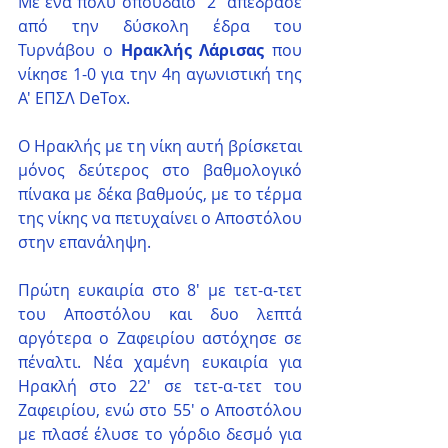
Με ένα πολύ σπουδαίο "2" απέδρασε 
από την δύσκολη έδρα του 
Τυρνάβου ο 
Ηρακλής Λάρισας
 που 
νίκησε 1-0 για την 4η αγωνιστική της 
Α' ΕΠΣΛ DeTox.
O Ηρακλής με τη νίκη αυτή βρίσκεται 
μόνος δεύτερος στο βαθμολογικό 
πίνακα με δέκα βαθμούς, με το τέρμα 
της νίκης να πετυχαίνει ο Αποστόλου 
στην επανάληψη.
Πρώτη ευκαιρία στο 8' με τετ-α-τετ 
του Αποστόλου και δυο λεπτά 
αργότερα ο Ζαφειρίου αστόχησε σε 
πέναλτι. Νέα χαμένη ευκαιρία για 
Ηρακλή στο 22' σε τετ-α-τετ του 
Ζαφειρίου, ενώ στο 55' ο Αποστόλου 
με πλασέ έλυσε το γόρδιο δεσμό για 