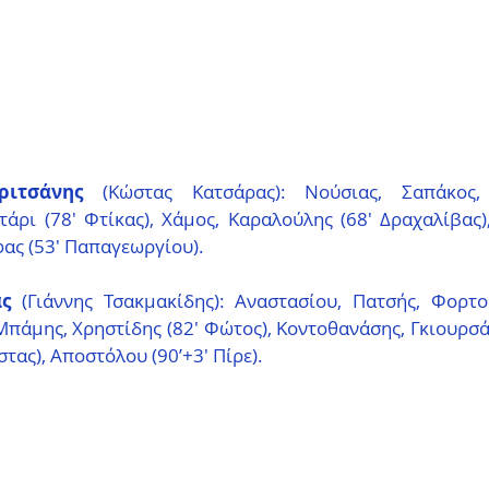
ριτσάνης
 (Κώστας Κατσάρας): Νούσιας, Σαπάκος, 
ρι (78′ Φτίκας), Χάμος, Καραλούλης (68′ Δραχαλίβας),
φας (53′ Παπαγεωργίου).
ς
 (Γιάννης Τσακμακίδης): Αναστασίου, Πατσής, Φορτο
πάμης, Χρηστίδης (82′ Φώτος), Κοντοθανάσης, Γκιουρσάν
τας), Αποστόλου (90’+3′ Πίρε).