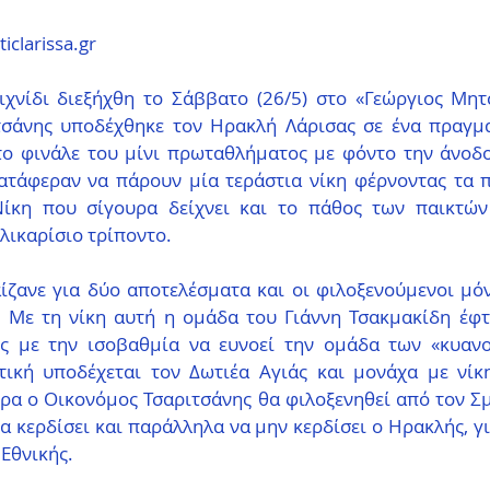
ticlarissa.gr
χνίδι διεξήχθη το Σάββατο (26/5) στο «Γεώργιος Μητ
σάνης υποδέχθηκε τον Ηρακλή Λάρισας σε ένα πραγματ
το φινάλε του μίνι πρωταθλήματος με φόντο την άνοδο 
ατάφεραν να πάρουν μία τεράστια νίκη φέρνοντας τα π
Νίκη που σίγουρα δείχνει και το πάθος των παικτών
λικαρίσιο τρίποντο.
ίζανε για δύο αποτελέσματα και οι φιλοξενούμενοι μόν
. Με τη νίκη αυτή η ομάδα του Γιάννη Τσακμακίδη έφτ
ς με την ισοβαθμία να ευνοεί την ομάδα των «κυανο
τική υποδέχεται τον Δωτιέα Αγιάς και μονάχα με νίκη 
ώρα ο Οικονόμος Τσαριτσάνης θα φιλοξενηθεί από τον Σ
να κερδίσει και παράλληλα να μην κερδίσει ο Ηρακλής, γι
 Εθνικής.