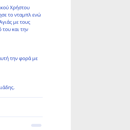
ικού Χρήστου 
ησε το νταμπλ ενώ 
γιάς με τους 
 του και την 
υτή την φορά με 
ιάδης.