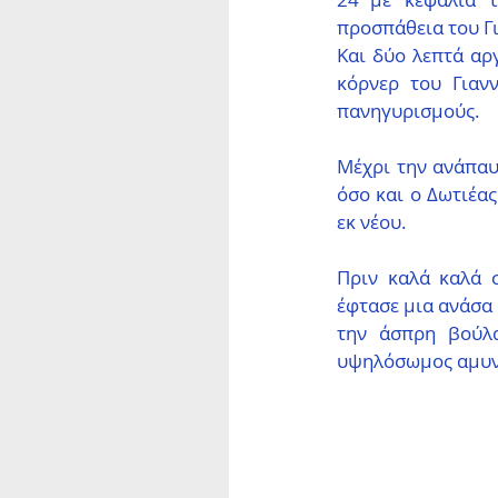
προσπάθεια του Γ
Και δύο λεπτά αρ
κόρνερ του Γιαν
πανηγυρισμούς.
Μέχρι την ανάπαυλ
όσο και ο Δωτιέας
εκ νέου.
Πριν καλά καλά 
έφτασε μια ανάσα 
την άσπρη βούλα
υψηλόσωμος αμυντ