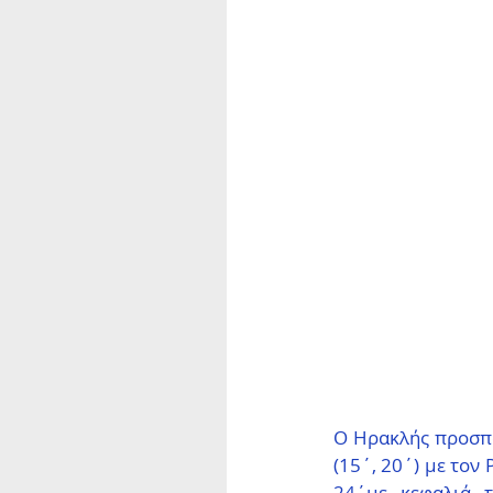
Ο Ηρακλής προσπά
(15΄, 20΄) με τον 
24΄με κεφαλιά 