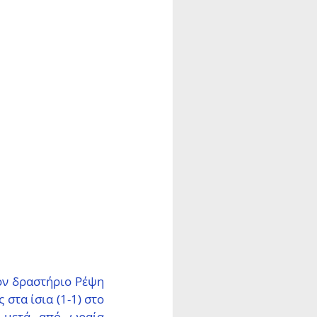
ν δραστήριο Ρέψη 
στα ίσια (1-1) στο 
 μετά από ωραία 