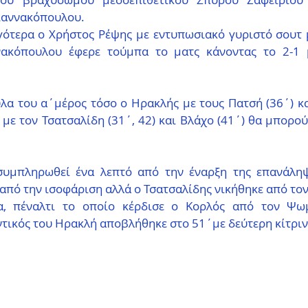
ιαννακόπουλου.
γότερα ο Χρήστος Ρέψης με εντυπωσιακό γυριστό σουτ μ
νακόπουλου έφερε τούμπα το ματς κάνοντας το 2-1 μ
α του α΄μέρος τόσο ο Ηρακλής με τους Πατσή (36΄) και
 με τον Τσατσαλίδη (31΄, 42) και Βλάχο (41΄) θα μπορο
συμπληρωθεί ένα λεπτό από την έναρξη της επανάληψ
από την ισοφάριση αλλά ο Τσατσαλίδης νικήθηκε από το
, πέναλτι το οποίο κέρδισε ο Κορλός από τον Ψωμ
ικός του Ηρακλή αποβλήθηκε στο 51΄με δεύτερη κίτριν