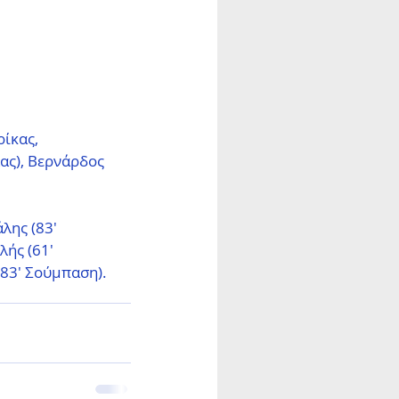
ίκας, 
ας), Βερνάρδος 
λης (83' 
ής (61' 
(83' Σούμπαση).