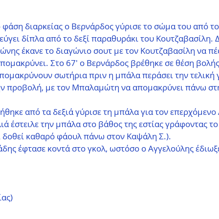
ό φάση διαρκείας ο Βερνάρδος γύρισε το σώμα του από το
εύγει δίπλα από το δεξί παραθυράκι του Κουτζαβασίλη. 
ώνης έκανε το διαγώνιο σουτ με τον Κουτζαβασίλη να πέφ
απομακρύνει. Στο 67' ο Βερνάρδος βρέθηκε σε θέση βολής
ομακρύνουν σωτήρια πριν η μπάλα περάσει την τελική γ
ην προβολή, με τον Μπαλαμώτη να απομακρύνει πάνω στ
ινήθηκε από τα δεξιά γύρισε τη μπάλα για τον επερχόμεν
ά έστειλε την μπάλα στο βάθος της εστίας γράφοντας το 
ι δοθεί καθαρό φάουλ πάνω στον Καψάλη Σ.). 
άδης έφτασε κοντά στο γκολ, ωστόσο ο Αγγελούλης έδιωξ
ίας)