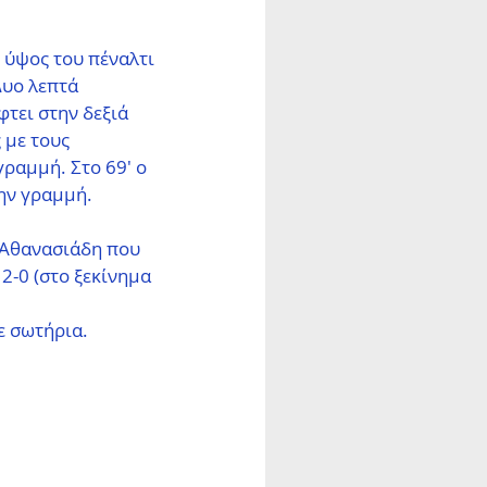
 ύψος του πέναλτι 
Δυο λεπτά 
τει στην δεξιά 
 με τους 
ραμμή. Στο 69' ο 
ην γραμμή. 
ο Αθανασιάδη που 
2-0 (στο ξεκίνημα 
ε σωτήρια. 