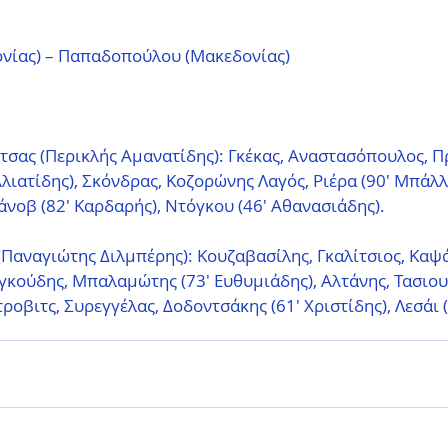
νίας) – Παπαδοπούλου (Μακεδονίας)
σας (Περικλής Αμανατίδης): Γκέκας, Αναστασόπουλος, Πρ
λιατίδης), Σκόνδρας, Κοζορώνης Λαγός, Ριέρα (90' Μπάλλ
τάνοβ (82' Καρδαρής), Ντόγκου (46' Aθανασιάδης).
Παναγιώτης Διλμπέρης): Κουζαβασίλης, Γκαλίτσιος, Καψά
γκούδης, Μπαλαμώτης (73' Ευθυμιάδης), Αλτάνης, Τασιουλ
ροβιτς, Συρεγγέλας, Δοδοντσάκης (61' Χριστίδης), Λεσάι 