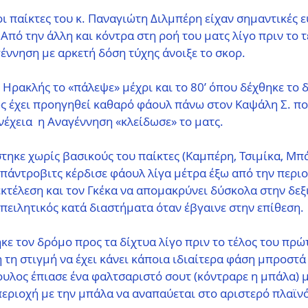
ι παίκτες του κ. Παναγιώτη Διλμπέρη είχαν σημαντικές ευ
 Από την άλλη και κόντρα στη ροή του ματς λίγο πριν το 
έννηση με αρκετή δόση τύχης άνοιξε το σκορ. 
Ηρακλής το «πάλεψε» μέχρι και το 80’ όπου δέχθηκε το δ
ς έχει προηγηθεί καθαρό φάουλ πάνω στον Καψάλη Σ. πο
νέχεια  η Αναγέννηση «κλείδωσε» το ματς. 
ηκε χωρίς βασικούς του παίκτες (Καμπέρη, Τσιμίκα, Μπ
πάντροβιτς κέρδισε φάουλ λίγα μέτρα έξω από την περιοχ
κτέλεση και τον Γκέκα να απομακρύνει δύσκολα στην δεξι
πειλητικός κατά διαστήματα όταν έβγαινε στην επίθεση. 
ε τον δρόμο προς τα δίχτυα λίγο πριν το τέλος του πρώ
η τη στιγμή να έχει κάνει κάποια ιδιαίτερα φάση μπροστά 
λος έπιασε ένα φαλτσαριστό σουτ (κόντραρε η μπάλα) μ
περιοχή με την μπάλα να αναπαύεται στο αριστερό πλαϊνό