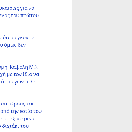
καιρίες για να 
τέλος του πρώτου 
εύτερο γκολ σε 
υ όμως δεν 
άμη, Καψάλη Μ.).
ή με τον ίδιο να 
ά του γωνία. Ο 
του μέρους και 
από την εστία του 
ε το εξωτερικό 
 διχτάκι του 