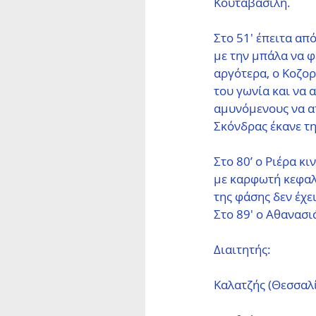
Κουταβασίλη. 
Στο 51' έπειτα απ
με την μπάλα να φ
αργότερα, ο Κοζορ
του γωνία και να 
αμυνόμενους να απ
Σκόνδρας έκανε τ
Στο 80’ ο Ριέρα κ
με καρφωτή κεφαλι
της φάσης δεν έχε
Στο 89' ο Αθανασι
Διαιτητής: 
Καλατζής (Θεσσαλ