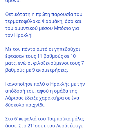
άμυνα.
Θετικότατη η πρώτη παρουσία του 
τερματοφύλακα Φαρμάκη, όσο και 
του αμυντικού μέσου Μπόσιο για 
τον Ηρακλή!
Με τον πόντο αυτό οι γηπεδούχοι 
έφτασαν τους 11 βαθμούς σε 10 
ματς, ενώ οι φιλοξενούμενοι τους 7 
βαθμούς με 9 αναμετρήσεις.
Ικανοποίησε πολύ ο Ηρακλής με την 
απόδοσή του, αφού η ομάδα της 
Λάρισας έδειξε χαρακτήρα σε ένα 
δύσκολο παιχνίδι. 
Στο 6’ κεφαλιά του Τσιμπούκα μόλις 
άουτ. Στο 21’ σουτ του Λεσάι έφυγε 