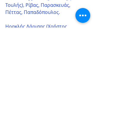
Τουλής), Ρίβας, Παρασκευάς, 
Πέττας, Παπαδόπουλος.
Ηρακλής Λάρισας (Χρήστος 
Χατζηλιάδης)
: Παπαγιάννης, (46’ 
Φαρμάκης), Μπάντροβιτς, (89’ 
Μπαλαμώτης), Γκουγκούδης, 
Μπάμης, Χιστίδης, (74’ Τασιούλης), 
Δοδοντσάκης, Μπόσιο, Λεσάι, 
Καμπέρης, (89’ Λαγωνίδης), 
Συρεγγέλας, (82’ Τσιμίκας), Καψάλης 
Σ.
Αγωνιστικά