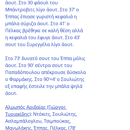
άουτ. Στο 30 φάουλ του 
Μπάντροβιτς λίγο άουτ. Στο 37’ ο 
Έππας έπιασε γυριστή κεφαλιά η 
μπάλα σύριζα άουτ. Στο 41’ ο 
Πέλκας βρέθηκε σε καλή θέση αλλά 
η κεφαλιά του έφυγε άουτ. Στο 43’ 
σουτ του Συρεγγέλα λίγο άουτ.
Στο 73’ δυνατό σουτ του Έππα μόλις 
άουτ. Στο 90’ σέντρα σουτ του 
Παπαδόπουλου απέκρουσε δύσκολα 
ο Φαρμάκης. Στο 90’+4’ ο Σουλιώτης 
εξ επαφής έστειλε την μπάλα ψηλά 
άουτ.
Αλμωπός Αριδαίας (Γιώργος 
Τυριακίδης)
: Ντόκιτς, Σουλιώτης, 
Ασλαμπάλογλου, Τσιμπούκας, 
Μανωλάκης, Έππας, Πέλκας, (78’ 