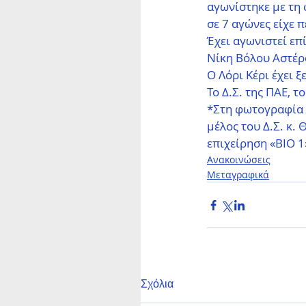
αγωνίστηκε με τη 
σε 7 αγώνες είχε π
Έχει αγωνιστεί επ
Νίκη Βόλου Αστέρ
Ο Λόρι Κέρι έχει 
Το Δ.Σ. της ΠΑΕ, τ
*Στη φωτογραφία τ
μέλος του Δ.Σ. κ.
επιχείρηση «BIO 1
Ανακοινώσεις
Μεταγραφικά
Σχόλια