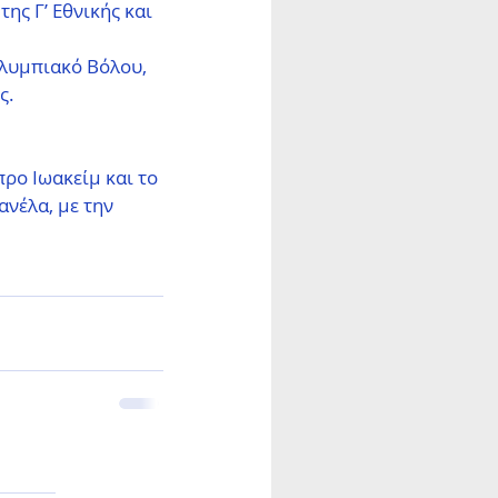
ς Γ’ Εθνικής και 
Ολυμπιακό Βόλου, 
ς.
ρο Ιωακείμ και το 
νέλα, με την 