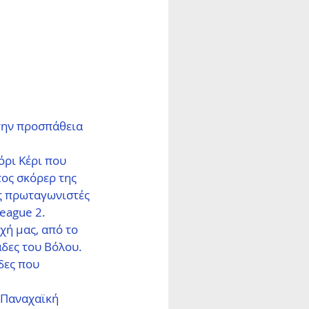
την προσπάθεια 
όρι Κέρι που 
ος σκόρερ της 
ς πρωταγωνιστές 
eague 2. 
χή μας, από το 
άδες του Βόλου.
δες που 
 Παναχαϊκή 