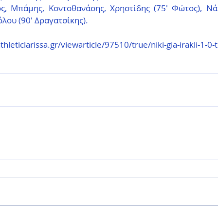
, Μπάμης, Κοντοθανάσης, Χρηστίδης (75' Φώτος), Νάστ
λου (90' Δραγατσίκης).
eticlarissa.gr/viewarticle/97510/true/niki-gia-irakli-1-0