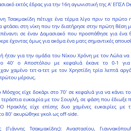
σιακό εκτός έδρας για την 16η αγωνιστική της Α' ΕΠΣΛ D
νη Τσακμακίδη πέτυχε ένα τέρμα λίγο πριν το πρώτο η
α φτάσει στη νίκη που την διατήρησε στην πρώτη θέση μ
 απέναντι σε έναν Δαμασιακό που προσπάθησε για ένα θ
ερε έχοντας όμως για ακόμα ένα ματς σημαντικές απουσί
 ήταν για την ομάδα του Νίκου Χρόνη με τον Λώλα να α
στο 40' ο Αποστόλου με κεφαλιά έκανε το 0-1 για
χαν χαμένο τετ-α-τετ με τον Χρηστίδη τρία λεπτά αργό
 πρώτου μέρους.
Μόσχος είχε δοκάρι στο 70' σε κεφαλιά για να κάνει το 0
τεράστια ευκαιρία με τον Σουγλή, σε φάση που έδιωξε 
 Ο Ηρακλής είχε επίσης δυο χαμένες ευκαιρίες με τ
ο 80' ακυρώθηκε γκολ ως off-side.
 (Γιάννης Τσακμακίδης): Αναστασίου, Γιαννακόπουλ