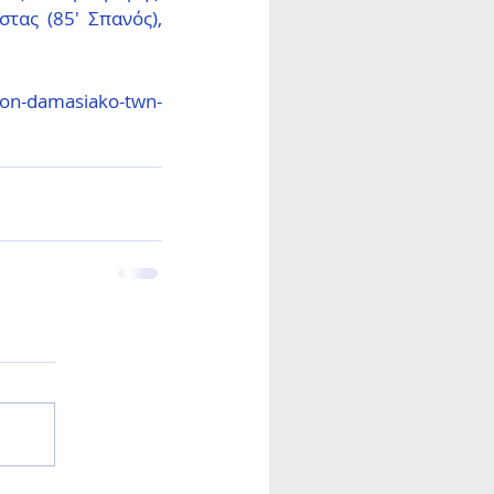
ας (85' Σπανός), 
-ton-damasiako-twn-