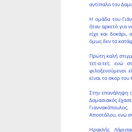
αντίπαλο τον Δαμα
Η ομάδα του Γιάν
ήταν αρκετό για ν
είχε και δοκάρι,
όμως δεν τα κατάφ
Πρώτη καλή στιγμή
τετ-α-τετ, ενώ 
φιλοξενούμενοι εί
είναι το σκορ του
Στην επανάληψη ο 
Δαμασιακός έχασε 
Γιαννακόπουλος.
Αποστόλου, ενώ στ
Ηρακλής Λάρισας