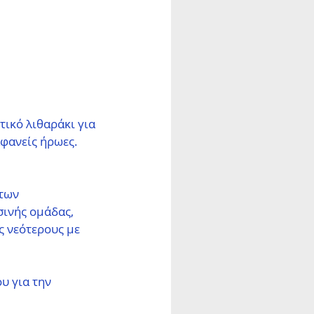
ικό λιθαράκι για 
φανείς ήρωες.
των 
ινής ομάδας, 
ς νεότερους με 
υ για την 