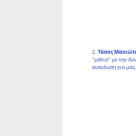
2. 
Τάσος Μανιώτ
''μάτια'' με την δ
ανανέωση για μας