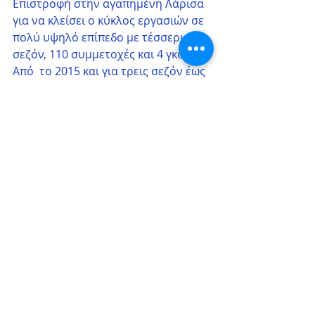
Επιστροφή στην αγαπημένη Λάρισα 
για να κλείσει ο κύκλος εργασιών σε 
πολύ υψηλό επίπεδο με τέσσερις 
σεζόν, 110 συμμετοχές και 4 γκολ ! 
Από  το 2015 και για τρεις σεζόν έως 
το 2018 αγωίσθηκε στον Αχιλλέα 
Φαρσάλων, με την τελευταία στη Γ’ 
Εθνική να καταγράφει 23 
συμμετοχές και 2 γκολ. 
Μεταγραφικά
Σχόλια