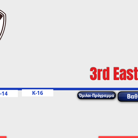
3rd East
K-16
-14
Όμιλοι-Πρόγραμμα
Βαθ