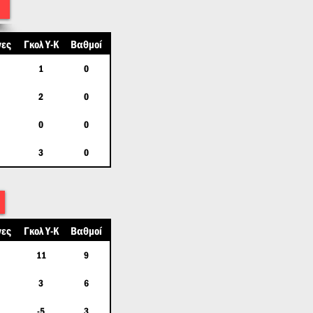
νες
Γκολ Υ-Κ
Βαθμοί
1
0
2
0
0
0
3
0
νες
Γκολ Υ-Κ
Βαθμοί
11
9
3
6
-5
3