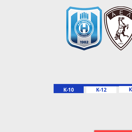
K
K-10
K-12