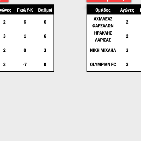
γώνες
Γκολ Υ-Κ
Βαθμοί
Ομάδες
Αγώνες
ΑΧΙΛΛΕΑΣ
2
6
6
2
ΦΑΡΣΑΛΩΝ
ΗΡΑΚΛΗΣ
3
1
6
2
ΛΑΡΙΣΑΣ
2
0
3
ΝΙΚΗ ΜΙΧΑΗΛ
3
3
-7
0
OLYMPIAN FC
3