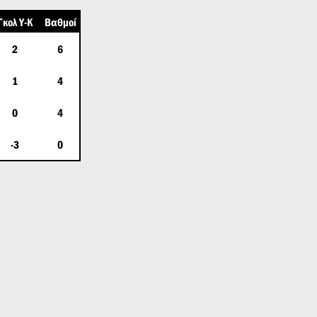
Γκολ Υ-Κ
Βαθμοί
2
6
1
4
0
4
-3
0