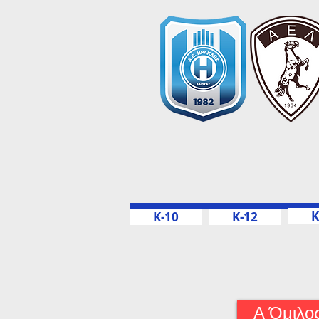
Κ
Κ-10
Κ-12
Α Όμιλο