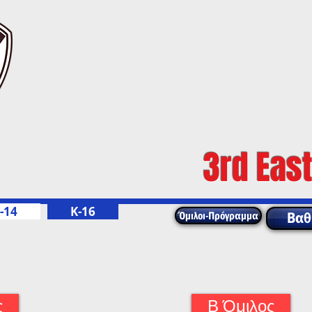
3rd East
-14
Κ-16
Όμιλοι-Πρόγραμμα
Βαθ
ς
Β Όμιλος